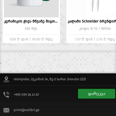
კერამიკის ჭიქა მწვანე შიგთავსით და სახელურით
350 მლ.
კოდი: K-15 / White
9.50 ₾-დან | 18.00 ₾-მდე
1.57 ₾-დან | 2.70 ₾-მდე
.
თბილისი, პეკინის 34, მე-2 სართ. (ოთახი 223)
დარეკვა
+995 599 26 41 87
print@colibri.ge